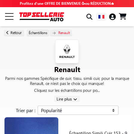
Profitez d'une OFFRE DE BIENVENUE 🥳ou RÉDUCTION🔥
PAR MARQUE & MODÈLE
Retour
Échantillons
Renault
TOUS LES PRODUITS
BONS PLANS
Renault
Parmi nos gammes Spécifique de cuir, tissu, simili cuir, pour la marque
CODES PROMO
Renault, ce n’est pas le choix qui manque!
Cliquez sur les échantillons pour po...
Lire plus
CONSEILS & TUTOS
Trier par :
FAQ
Échantillon Simili Cuir 153 - 9