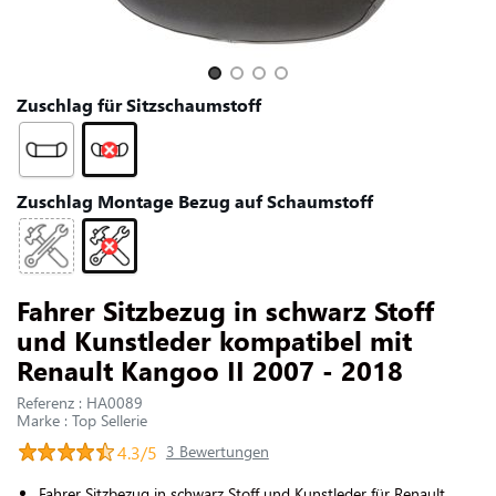
UNS KONTAKTIEREN
Slide 1 of 4
Zuschlag für Sitzschaumstoff
Zuschlag Montage Bezug auf Schaumstoff
Fahrer Sitzbezug in schwarz Stoff
und Kunstleder kompatibel mit
Renault Kangoo II 2007 - 2018
Referenz : HA0089
Marke : Top Sellerie
4.3/5
3 Bewertungen
Fahrer Sitzbezug in
schwarz Stoff und Kunstleder für Renault