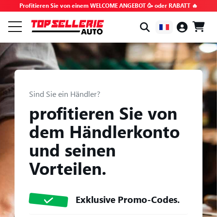
Profitieren Sie von einem WELCOME ANGEBOT 🥳 oder RABATT 🔥
NACH MARKE & MODELL
ALLE PRODUKTE
Sind Sie ein Händler?
GEHEIMTIPPS
profitieren Sie von
dem Händlerkonto
GUTSCHEINCODES
und seinen
TIPPS UND TUTORIALS
Vorteilen.
HÄUFIG GESTELLTE FRAGEN
Exklusive Promo-Codes.