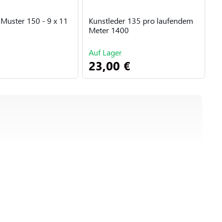
 Muster 150 - 9 x 11
Kunstleder 135 pro laufendem
V
Meter 1400
S
m
Auf Lager
V
23,00 €
8