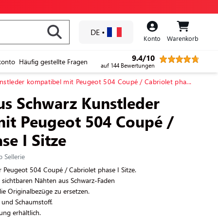
DE
•
Konto
Warenkorb
9.4/10
konto
Häufig gestellte Fragen
auf 144 Bewertungen
nstleder kompatibel mit Peugeot 504 Coupé / Cabriolet pha...
us Schwarz Kunstleder
it Peugeot 504 Coupé /
se I Sitze
 Sellerie
ür Peugeot 504 Coupé / Cabriolet phase I Sitze.
en sichtbaren Nähten aus Schwarz-Faden
ie Originalbezüge zu ersetzen.
 und Schaumstoff.
ng erhältlich.