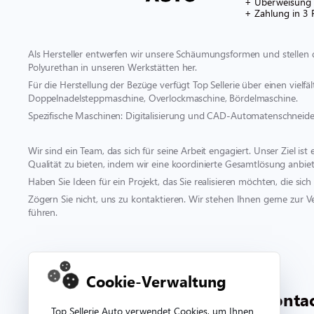
+ Überweisung
+ Zahlung in 3 
Als Hersteller entwerfen wir unsere Schäumungsformen und stellen 
Polyurethan in unseren Werkstätten her.
Für die Herstellung der Bezüge verfügt Top Sellerie über einen vielf
Doppelnadelsteppmaschine, Overlockmaschine, Bördelmaschine.
Spezifische Maschinen: Digitalisierung und CAD-Automatenschneide
Wir sind ein Team, das sich für seine Arbeit engagiert. Unser Ziel i
Qualität zu bieten, indem wir eine koordinierte Gesamtlösung anbiet
Haben Sie Ideen für ein Projekt, das Sie realisieren möchten, die s
Zögern Sie nicht, uns zu kontaktieren. Wir stehen Ihnen gerne zur V
führen.
Kontakt und Stütze
Cookie-Verwaltung
00 332 33 81 71 90
conta
Top Sellerie Auto verwendet Cookies, um Ihnen