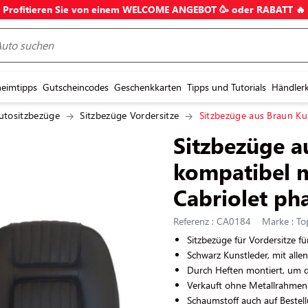
Profitieren Sie von einem WELCOME ANGEBOT 🥳 oder RABATT 🔥
eimtipps
Gutscheincodes
Geschenkkarten
Tipps und Tutorials
Händler
utositzbezüge
Sitzbezüge Vordersitze
Sitzbezüge aus Braun Ku
Sitzbezüge a
kompatibel m
Cabriolet pha
Referenz : CA0184
Marke : Top
Sitzbezüge für Vordersitze f
Schwarz Kunstleder, mit all
Durch Heften montiert, um d
Verkauft ohne Metallrahmen
Schaumstoff auch auf Bestellu