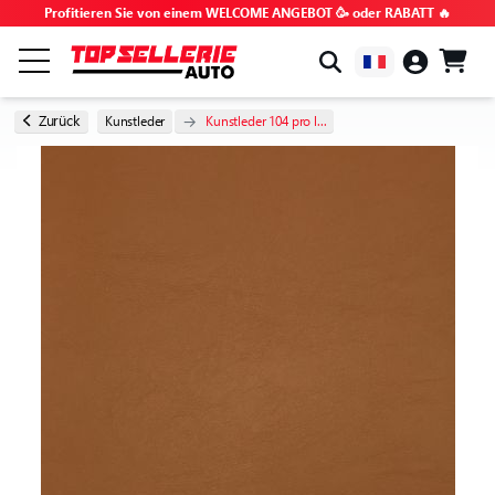
Profitieren Sie von einem WELCOME ANGEBOT 🥳 oder RABATT 🔥
NACH MARKE & MODELL
Zurück
Kunstleder
Kunstleder 104 pro l...
ALLE PRODUKTE
GEHEIMTIPPS
GUTSCHEINCODES
TIPPS UND TUTORIALS
HÄUFIG GESTELLTE FRAGEN