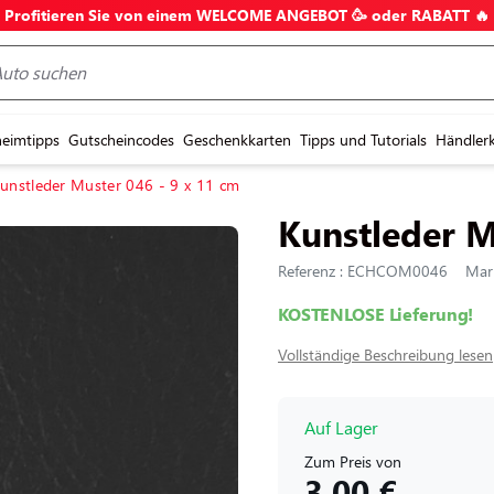
Profitieren Sie von einem WELCOME ANGEBOT 🥳 oder RABATT 🔥
eimtipps
Gutscheincodes
Geschenkkarten
Tipps und Tutorials
Händler
unstleder Muster 046 - 9 x 11 cm
Kunstleder M
Referenz : ECHCOM0046
Mark
KOSTENLOSE Lieferung!
Vollständige Beschreibung lesen
Auf Lager
Zum Preis von
3,00 €