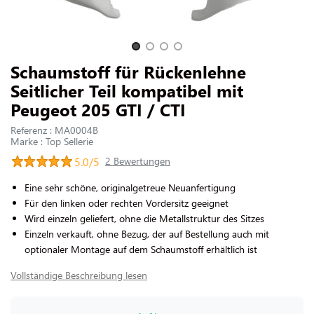
UNS KONTAKTIEREN
Slide 1 of 4
Schaumstoff für Rückenlehne
Seitlicher Teil kompatibel mit
Peugeot 205 GTI / CTI
Referenz : MA0004B
Marke : Top Sellerie
5.0/5
2 Bewertungen
Eine sehr schöne, originalgetreue Neuanfertigung
Für den linken oder rechten Vordersitz geeignet
Wird einzeln geliefert, ohne die Metallstruktur des Sitzes
Einzeln verkauft, ohne Bezug, der auf Bestellung auch mit
optionaler Montage auf dem Schaumstoff erhältlich ist
Vollständige Beschreibung lesen