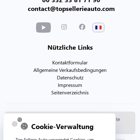
contact@topsellerieauto.com
Nützliche Links
Kontaktformular
Allgemeine Verkaufsbedingungen
Datenschutz
Impressum
Seitenverzeichnis
© Copyright 2026. Topsellerieauto Alle Rechte
Cookie-Verwaltung
vorbehalten
Top Sellerie Auto verwendet Cookies, um