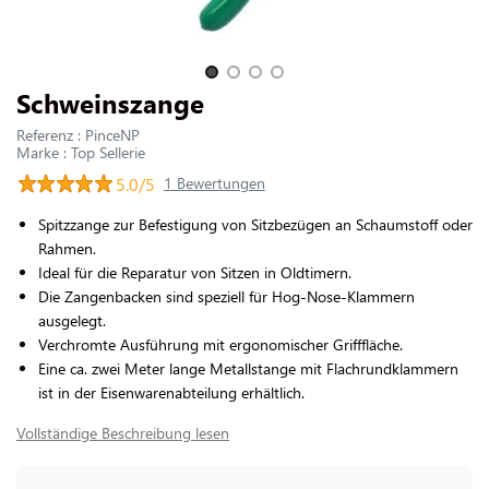
UNS KONTAKTIEREN
Slide 1 of 4
Schweinszange
Referenz : PinceNP
Marke : Top Sellerie
5.0/5
1 Bewertungen
Spitzzange zur Befestigung von Sitzbezügen an Schaumstoff oder
Rahmen.
Ideal für die Reparatur von Sitzen in Oldtimern.
Die Zangenbacken sind speziell für Hog-Nose-Klammern
ausgelegt.
Verchromte Ausführung mit ergonomischer Grifffläche.
Eine ca. zwei Meter lange Metallstange mit Flachrundklammern
ist in der Eisenwarenabteilung erhältlich.
Vollständige Beschreibung lesen