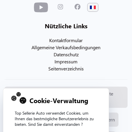
Nützliche Links
Kontaktformular
Allgemeine Verkaufsbedingungen
Datenschutz
Impressum
Seitenverzeichnis
© Copyright 2026. Topsellerieauto Alle Rechte
Cookie-Verwaltung
vorbehalten
Top Sellerie Auto verwendet Cookies, um
Ihnen das bestmögliche Benutzererlebnis zu
Herstellung und Verkauf von Automobilpolstern
bieten. Sind Sie damit einverstanden ?