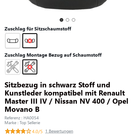
UNS KONTAKTIEREN
Slide 1 of 3
Zuschlag für Sitzschaumstoff
Zuschlag Montage Bezug auf Schaumstoff
Sitzbezug in schwarz Stoff und
Kunstleder kompatibel mit Renault
Master III IV / Nissan NV 400 / Opel
Movano B
Referenz : HA0054
Marke : Top Sellerie
4.0/5
1 Bewertungen