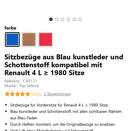
UNS KONTAKTIEREN
Slide 1 of 6
Farbe
Sitzbezüge aus Blau kunstleder und
Schottenstoff kompatibel mit
Renault 4 L ≥ 1980 Sitze
Referenz : CA0121
Marke : Top Sellerie
5.0/5
2 Bewertungen
Sitzbezüge für Vordersitze für Renault 4 L
≥
1980 Sitze.
Blau kunstleder und Schottenstoff, mit allen sichtbaren Nähten
aus Blau-Faden
Durch Heften montiert, um die Originalbezüge zu ersetzen.
Verkauft ohne Metallrahmen und Schaumstoff.