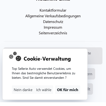
Kontaktformular
Allgemeine Verkaufsbedingungen
Datenschutz
Impressum
Seitenverzeichnis
© Copyright 2026. Topsellerieauto Alle Rechte
Cookie-Verwaltung
vorbehalten
Top Sellerie Auto verwendet Cookies, um
Ihnen das bestmögliche Benutzererlebnis zu
Herstellung und Verkauf von Automobilpolstern
bieten. Sind Sie damit einverstanden ?
Webseite von der Webagentur Aurion erstellt
Nein danke
Ich wähle
OK für mich