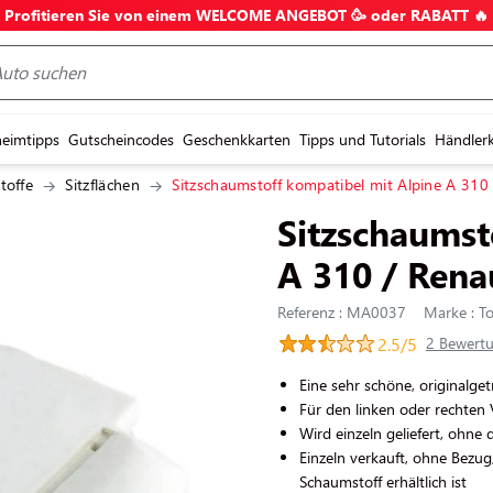
Profitieren Sie von einem WELCOME ANGEBOT 🥳 oder RABATT 🔥
eimtipps
Gutscheincodes
Geschenkkarten
Tipps und Tutorials
Händler
toffe
Sitzflächen
Sitzschaumstoff kompatibel mit Alpine A 310 
Sitzschaumst
A 310 / Rena
Referenz : MA0037
Marke : To
2.5/5
2 Bewert
Eine sehr schöne, originalge
Für den linken oder rechten 
Wird einzeln geliefert, ohne 
Einzeln verkauft, ohne Bezu
Schaumstoff erhältlich ist