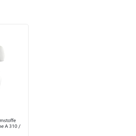
umstoffe
ne A 310 /