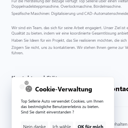
Für die Herstellung der Bezüge verfügt Top Sellerie über einen vielf
Doppelnadelsteppmaschine, Overlockmaschine, Bördelmaschine.
Spezifische Maschinen: Digitalisierung und CAD-Automatenschneide
Wir sind ein Team, das sich für seine Arbeit engagiert. Unser Ziel i
Qualität zu bieten, indem wir eine koordinierte Gesamtlösung anbiet
Haben Sie Ideen für ein Projekt, das Sie realisieren möchten, die s
Zögern Sie nicht, uns zu kontaktieren. Wir stehen Ihnen gerne zur V
führen.
Kontakt und Stütze
00 332 33 81 71 90
conta
Cookie-Verwaltung
Top Sellerie Auto verwendet Cookies, um Ihnen
das bestmögliche Benutzererlebnis zu bieten.
Sind Sie damit einverstanden ?
© Copyright 2026. Topsellerieauto Alle Rechte vorbehalten
Nein danke
Ich wähle
OK für mich