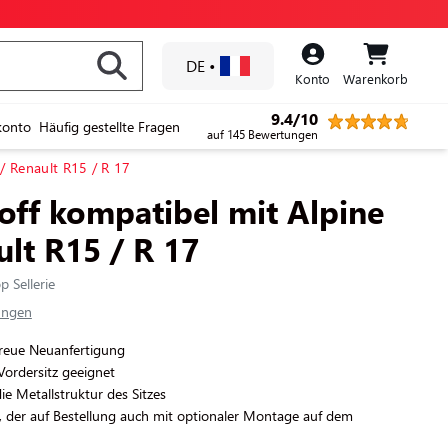
DE
•
Konto
Warenkorb
9.4/10
konto
Häufig gestellte Fragen
auf 145 Bewertungen
/ Renault R15 / R 17
off kompatibel mit Alpine
ult R15 / R 17
p Sellerie
ungen
treue Neuanfertigung
Vordersitz geeignet
die Metallstruktur des Sitzes
g, der auf Bestellung auch mit optionaler Montage auf dem