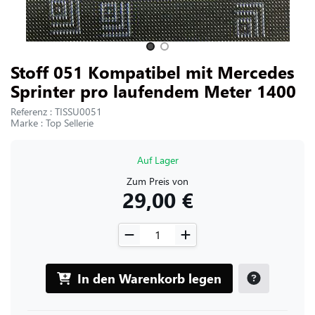
UNS KONTAKTIEREN
Slide 1 of 2
Stoff 051 Kompatibel mit Mercedes
Sprinter pro laufendem Meter 1400
Referenz : TISSU0051
Marke : Top Sellerie
Auf Lager
Zum Preis von
29,00 €
In den Warenkorb legen