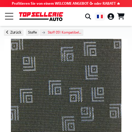
Profitieren Sie von einem WELCOME ANGEBOT 🥳 oder RABATT 🔥
NACH MARKE & MODELL
Zurück
Stoffe
Stoff 051 Kompatibel...
ALLE PRODUKTE
GEHEIMTIPPS
GUTSCHEINCODES
TIPPS UND TUTORIALS
HÄUFIG GESTELLTE FRAGEN