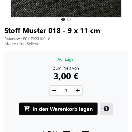
UNS KONTAKTIEREN
Slide 1 of 2
Stoff Muster 018 - 9 x 11 cm
Referenz : ECHTISSU0018
Marke : Top Sellerie
Auf Lager
Zum Preis von
3,00 €
In den Warenkorb legen