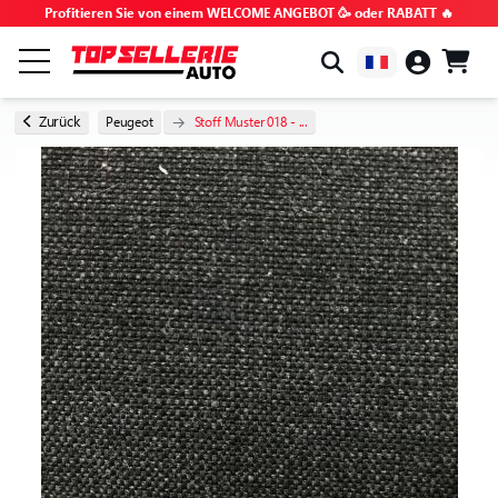
Profitieren Sie von einem WELCOME ANGEBOT 🥳 oder RABATT 🔥
NACH MARKE & MODELL
Zurück
Peugeot
Stoff Muster 018 - ...
ALLE PRODUKTE
GEHEIMTIPPS
GUTSCHEINCODES
TIPPS UND TUTORIALS
HÄUFIG GESTELLTE FRAGEN