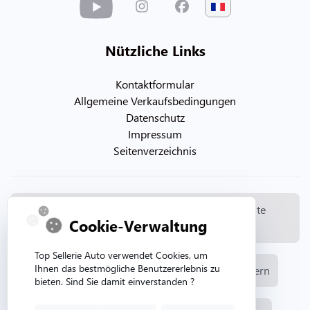
Nützliche Links
Kontaktformular
Allgemeine Verkaufsbedingungen
Datenschutz
Impressum
Seitenverzeichnis
© Copyright 2026. Topsellerieauto Alle Rechte
Cookie-Verwaltung
vorbehalten
Top Sellerie Auto verwendet Cookies, um
Ihnen das bestmögliche Benutzererlebnis zu
Herstellung und Verkauf von Automobilpolstern
bieten. Sind Sie damit einverstanden ?