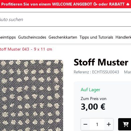
Profitieren Sie von einem WELCOME ANGEBOT 🥳 oder RABATT 🔥
eimtipps
Gutscheincodes
Geschenkkarten
Tipps und Tutorials
Händler
toff Muster 043 - 9 x 11 cm
Stoff Muster
Referenz : ECHTISSU0043
Mark
Auf Lager
Zum Preis von
3,00 €