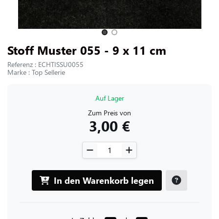
UNS KONTAKTIEREN
Slide 1 of 2
Stoff Muster 055 - 9 x 11 cm
Referenz : ECHTISSU0055
Marke : Top Sellerie
Auf Lager
Zum Preis von
3,00 €
In den Warenkorb legen