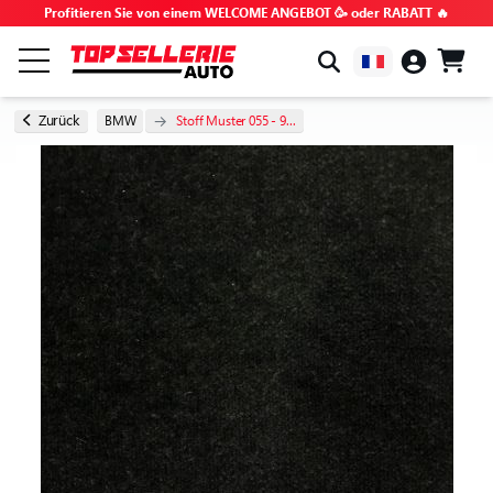
Profitieren Sie von einem WELCOME ANGEBOT 🥳 oder RABATT 🔥
NACH MARKE & MODELL
Zurück
BMW
Stoff Muster 055 - 9...
ALLE PRODUKTE
GEHEIMTIPPS
GUTSCHEINCODES
TIPPS UND TUTORIALS
HÄUFIG GESTELLTE FRAGEN