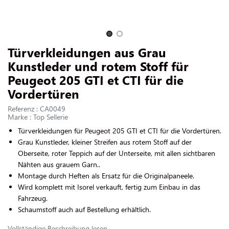
UNS KONTAKTIEREN
Slide 1 of 2
Türverkleidungen aus Grau
Kunstleder und rotem Stoff für
Peugeot 205 GTI et CTI für die
Vordertüren
Referenz : CA0049
Marke : Top Sellerie
Türverkleidungen für Peugeot 205 GTI et CTI für die Vordertüren.
Grau Kunstleder, kleiner Streifen aus rotem Stoff auf der
Oberseite, roter Teppich auf der Unterseite, mit allen sichtbaren
Nähten aus grauem Garn..
Montage durch Heften als Ersatz für die Originalpaneele.
Wird komplett mit Isorel verkauft, fertig zum Einbau in das
Fahrzeug.
Schaumstoff auch auf Bestellung erhältlich.
Vollständige Beschreibung lesen