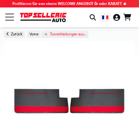
Profitieren Sie von einem WELCOME ANGEBOT 🥳 oder RABATT 🔥
NACH MARKE & MODELL
Zurück
Vorne
Türverkleidungen aus...
ALLE PRODUKTE
GEHEIMTIPPS
GUTSCHEINCODES
TIPPS UND TUTORIALS
HÄUFIG GESTELLTE FRAGEN