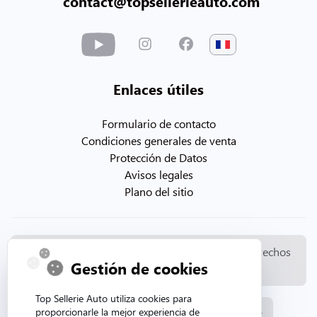
contact@topsellerieauto.com
Enlaces útiles
Formulario de contacto
Condiciones generales de venta
Protección de Datos
Avisos legales
Plano del sitio
© Copyright 2026. Topsellerieauto Todos los derechos
Gestión de cookies
reservados
Top Sellerie Auto utiliza cookies para
proporcionarle la mejor experiencia de
Fabricación y venta de tapicería automotriz.