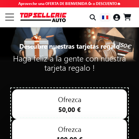
Aproveche una OFERTA DE BIENVENIDA 🥳 o DESCUENTO🔥
POR MARCA Y MODELO
Descubre nuestras tarjetas regalo
TODOS LOS PRODUCTOS
Haga feliz a la gente con nuestra
tarjeta regalo !
OFERTAS ESPECIALES
CÓDIGOS PROMOCIONALES
Ofrezca
CONSEJOS Y TUTORIALES
50,00 €
FAQ
Ofrezca