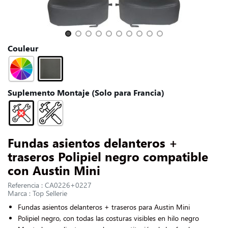
CONTACTARNOS
Slide 1 of 10
Couleur
Suplemento Montaje (Solo para Francia)
Fundas asientos delanteros +
traseros Polipiel negro compatible
con Austin Mini
Referencia : CA0226+0227
Marca : Top Sellerie
Fundas asientos delanteros + traseros para Austin Mini
Polipiel negro, con todas las costuras visibles en hilo negro