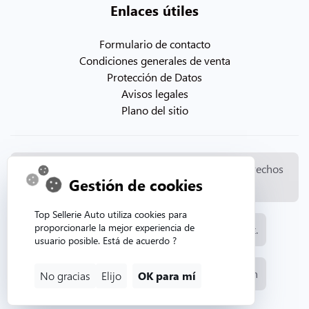
Enlaces útiles
Formulario de contacto
Condiciones generales de venta
Protección de Datos
Avisos legales
Plano del sitio
© Copyright 2026. Topsellerieauto Todos los derechos
Gestión de cookies
reservados
Top Sellerie Auto utiliza cookies para
proporcionarle la mejor experiencia de
Fabricación y venta de tapicería automotriz.
usuario posible. Está de acuerdo ?
Sitio web creado por la agencia web Aurion
No gracias
Elijo
OK para mí