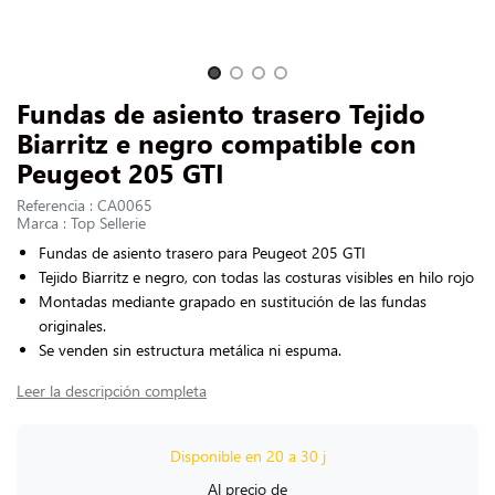
CONTACTARNOS
Slide 1 of 4
Fundas de asiento trasero Tejido
Biarritz e negro compatible con
Peugeot 205 GTI
Referencia : CA0065
Marca : Top Sellerie
Fundas de asiento trasero para Peugeot 205 GTI
Tejido Biarritz e negro, con todas las costuras visibles en hilo rojo
Montadas mediante grapado en sustitución de las fundas
originales.
Se venden sin estructura metálica ni espuma.
Leer la descripción completa
Disponible en 20 a 30 j
Al precio de