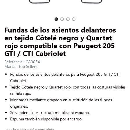
CONTACTARNOS
Slide 1 of 4
Fundas de los asientos delanteros
en tejido Côtelé negro y Quartet
rojo compatible con Peugeot 205
GTI / CTI Cabriolet
Referencia : CA0054
Marca : Top Sellerie
Fundas de los asientos delanteros para Peugeot 205 GTI / CTI
Cabriolet
Tejido Côtelé negro y Quartet rojo
, con todas las costuras visibles
en hilo rojo.
Montadas mediante grapado en sustitución de las fundas
originales.
Se venden sin estructura metálica ni espuma.
Espuma también disponible por encargo.
Leer la descripción completa