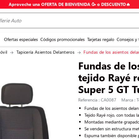
Aproveche una OFERTA DE BIENVENIDA 🥳 o DESCUENTO🔥
Ofertas especiales
Códigos promocionales
Tarjetas regalo
Consejos y 
óvil
Tapicería Asientos Delanteros
Fundas de los asientos dela
Fundas de lo
tejido Rayé 
Super 5 GT T
Referencia : CA0087
Marca : T
Fundas de los asientos delan
Tejido Rayé rojo
, con todas la
Montadas mediante grapado e
Se venden sin estructura met
Espuma también disponible 