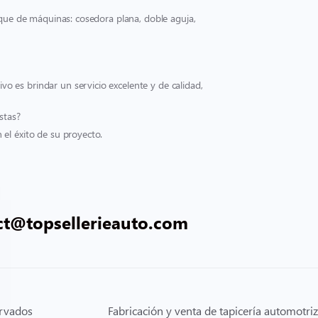
rque de máquinas: cosedora plana, doble aguja,
 es brindar un servicio excelente y de calidad,
stas?
el éxito de su proyecto.
ct@topsellerieauto.com
ervados
Fabricación y venta de tapicería automotriz