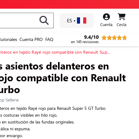
ES
•
Cuenta
Cesta
9.4/10
tutoriales
Cuenta PRO
FAQ
en 145 revisiones
nteros en tejido Rayé rojo compatible con Renault Sup...
s asientos delanteros en
rojo compatible con Renault
urbo
op Sellerie
teros en tejido Rayé rojo para Renault Super 5 GT Turbo
s costuras visibles en hilo rojo.
n sustitución de las fundas originales.
álica ni espuma.
por encargo.