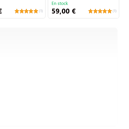
En stock
E
€
59,00 €
8
(1)
(1)