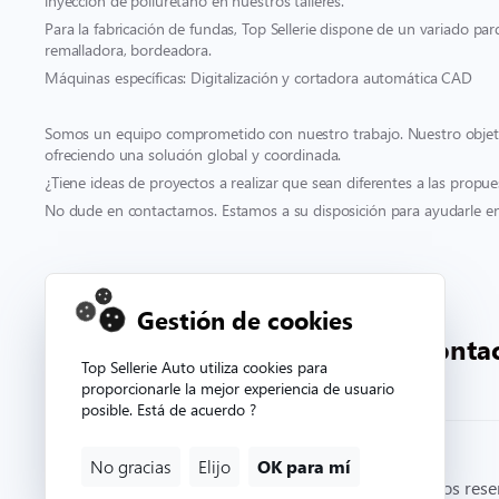
inyección de poliuretano en nuestros talleres.
Para la fabricación de fundas, Top Sellerie dispone de un variado pa
remalladora, bordeadora.
Máquinas específicas: Digitalización y cortadora automática CAD
Somos un equipo comprometido con nuestro trabajo. Nuestro objetivo
ofreciendo una solución global y coordinada.
¿Tiene ideas de proyectos a realizar que sean diferentes a las propue
No dude en contactarnos. Estamos a su disposición para ayudarle en 
Contacto y soporte
Gestión de cookies
00 332 33 81 71 90
conta
Top Sellerie Auto utiliza cookies para
proporcionarle la mejor experiencia de usuario
posible. Está de acuerdo ?
No gracias
Elijo
OK para mí
© Copyright 2026. Topsellerieauto Todos los derechos res