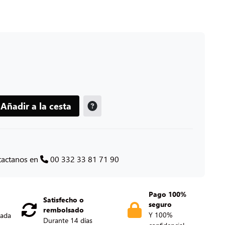
Añadir a la cesta
tactanos en
00 332 33 81 71 90
Pago 100%
Satisfecho o
seguro
rembolsado
Y 100%
nada
Durante 14 días