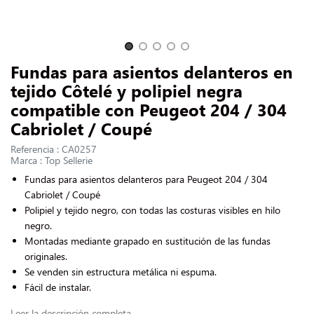
CONTACTARNOS
Slide 1 of 5
Fundas para asientos delanteros en
tejido Côtelé y polipiel negra
compatible con Peugeot 204 / 304
Cabriolet / Coupé
Referencia : CA0257
Marca : Top Sellerie
Fundas para asientos delanteros para Peugeot 204 / 304
Cabriolet / Coupé
Polipiel y tejido negro, con todas las costuras visibles en hilo
negro.
Montadas mediante grapado en sustitución de las fundas
originales.
Se venden sin estructura metálica ni espuma.
Fácil de instalar.
Leer la descripción completa