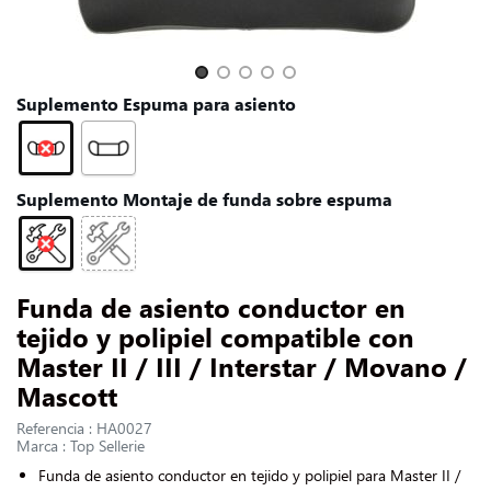
CONTACTARNOS
Slide 1 of 5
Suplemento Espuma para asiento
Suplemento Montaje de funda sobre espuma
Funda de asiento conductor en
tejido y polipiel compatible con
Master II / III / Interstar / Movano /
Mascott
Referencia : HA0027
Marca : Top Sellerie
Funda de asiento conductor en tejido y polipiel para Master II /