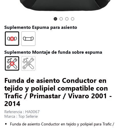
CONTACTARNOS
Slide 1 of 4
Suplemento Espuma para asiento
Suplemento Montaje de funda sobre espuma
Funda de asiento Conductor en
tejido y polipiel compatible con
Trafic / Primastar / Vivaro 2001 -
2014
Referencia : HA0067
Marca : Top Sellerie
Funda de asiento Conductor en tejido y polipiel para Trafic /