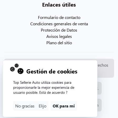
Enlaces útiles
Formulario de contacto
Condiciones generales de venta
Protección de Datos
Avisos legales
Plano del sitio
© Copyright 2026. Topsellerieauto Todos los derechos
Gestión de cookies
reservados
Top Sellerie Auto utiliza cookies para
proporcionarle la mejor experiencia de
Fabricación y venta de tapicería automotriz.
usuario posible. Está de acuerdo ?
Sitio web creado por la agencia web Aurion
No gracias
Elijo
OK para mí