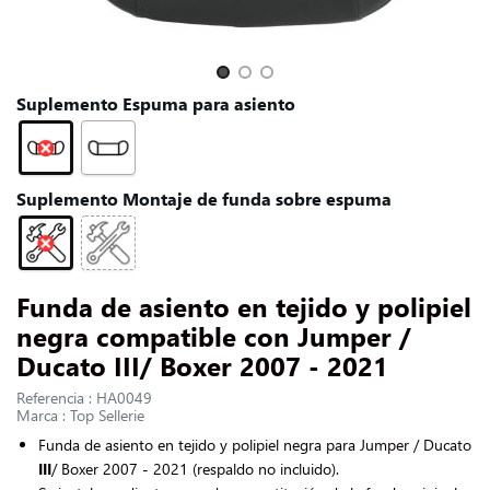
CONTACTARNOS
Slide 1 of 3
Suplemento Espuma para asiento
Suplemento Montaje de funda sobre espuma
Funda de asiento en tejido y polipiel
negra compatible con Jumper /
Ducato III/ Boxer 2007 - 2021
Referencia : HA0049
Marca : Top Sellerie
Funda de asiento en tejido y polipiel negra para Jumper / Ducato
III
/ Boxer 2007 - 2021 (respaldo no incluido).