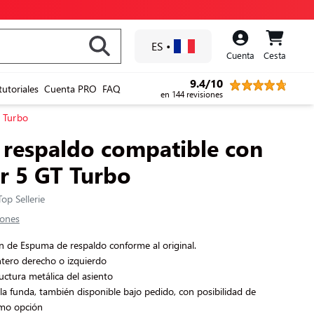
ES
•
Cuenta
Cesta
9.4/10
tutoriales
Cuenta PRO
FAQ
en 144 revisiones
 Turbo
respaldo compatible con
r 5 GT Turbo
op Sellerie
ciones
de Espuma de respaldo conforme al original.
ntero derecho o izquierdo
ructura metálica del asiento
la funda, también disponible bajo pedido, con posibilidad de
omo opción