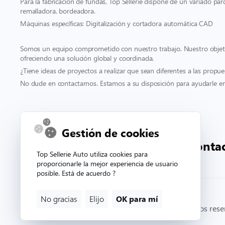
Para la fabricación de fundas, Top Sellerie dispone de un variado pa
remalladora, bordeadora.
Máquinas específicas: Digitalización y cortadora automática CAD
Somos un equipo comprometido con nuestro trabajo. Nuestro objetivo
ofreciendo una solución global y coordinada.
¿Tiene ideas de proyectos a realizar que sean diferentes a las propue
No dude en contactarnos. Estamos a su disposición para ayudarle en 
Contacto y soporte
Gestión de cookies
00 332 33 81 71 90
conta
Top Sellerie Auto utiliza cookies para
proporcionarle la mejor experiencia de usuario
posible. Está de acuerdo ?
No gracias
Elijo
OK para mí
© Copyright 2026. Topsellerieauto Todos los derechos res