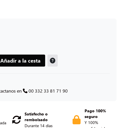
Añadir a la cesta
tactanos en
00 332 33 81 71 90
Pago 100%
Satisfecho o
seguro
rembolsado
Y 100%
nada
Durante 14 días