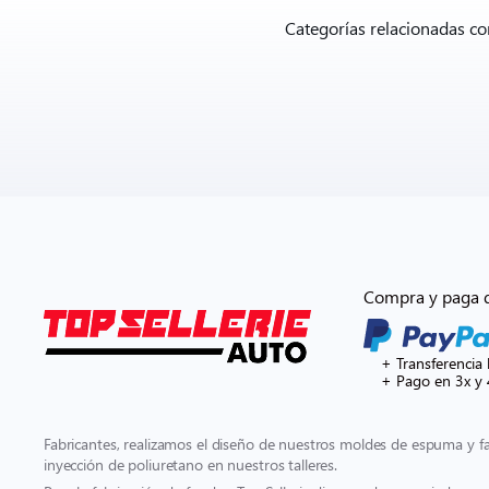
Categorías relacionadas c
Compra y paga 
+ Transferencia 
+ Pago en 3x y 
Fabricantes, realizamos el diseño de nuestros moldes de espuma y 
inyección de poliuretano en nuestros talleres.