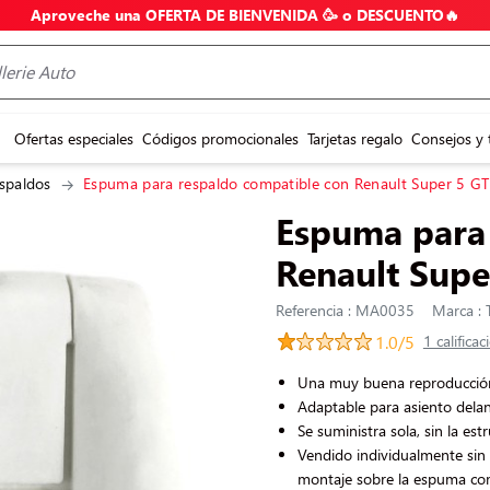
Aproveche una OFERTA DE BIENVENIDA 🥳 o DESCUENTO🔥
Ofertas especiales
Códigos promocionales
Tarjetas regalo
Consejos y 
spaldos
Espuma para respaldo compatible con Renault Super 5 GT
Espuma para 
Renault Supe
Referencia : MA0035
Marca : T
1.0/5
1 califica
Una muy buena reproducción 
Adaptable para asiento dela
Se suministra sola, sin la est
Vendido individualmente sin 
montaje sobre la espuma c