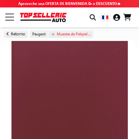
Aproveche una OFERTA DE BIENVENIDA 🥳 o DESCUENTO🔥
POR MARCA Y MODELO
Retorno
Peugeot
Muestra de Polipiel ...
TODOS LOS PRODUCTOS
OFERTAS ESPECIALES
CÓDIGOS PROMOCIONALES
CONSEJOS Y TUTORIALES
FAQ