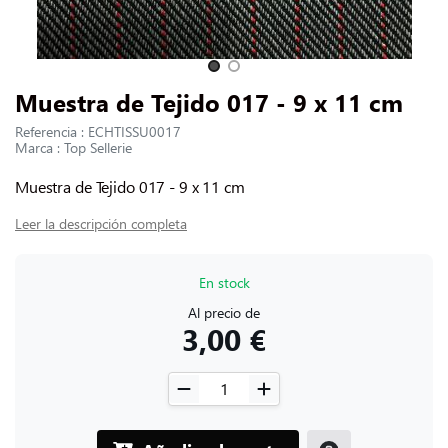
CONTACTARNOS
Slide 1 of 2
Muestra de Tejido 017 - 9 x 11 cm
Referencia : ECHTISSU0017
Marca : Top Sellerie
Muestra de Tejido 017 - 9 x 11 cm
Leer la descripción completa
En stock
Al precio de
3,00 €