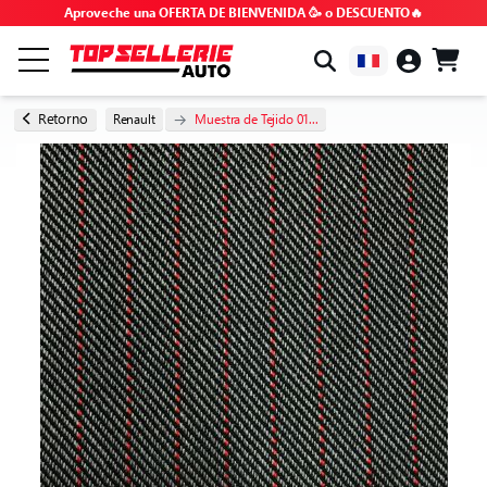
Aproveche una OFERTA DE BIENVENIDA 🥳 o DESCUENTO🔥
POR MARCA Y MODELO
Retorno
Renault
Muestra de Tejido 01...
TODOS LOS PRODUCTOS
OFERTAS ESPECIALES
CÓDIGOS PROMOCIONALES
CONSEJOS Y TUTORIALES
FAQ