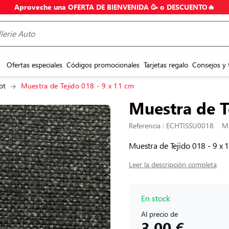
Aproveche una OFERTA DE BIENVENIDA 🥳 o DESCUENTO🔥
Ofertas especiales
Códigos promocionales
Tarjetas regalo
Consejos y 
ot
Muestra de Tejido 018 - 9 x 11 cm
Muestra de T
Referencia : ECHTISSU0018
Ma
Muestra de Tejido 018 - 9 x 
Leer la descripción completa
En stock
Al precio de
3,00 €