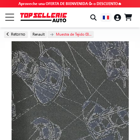
Aproveche una OFERTA DE BIENVENIDA 🥳 o DESCUENTO🔥
POR MARCA Y MODELO
Retorno
Renault
Muestra de Tejido 03...
TODOS LOS PRODUCTOS
OFERTAS ESPECIALES
CÓDIGOS PROMOCIONALES
CONSEJOS Y TUTORIALES
FAQ