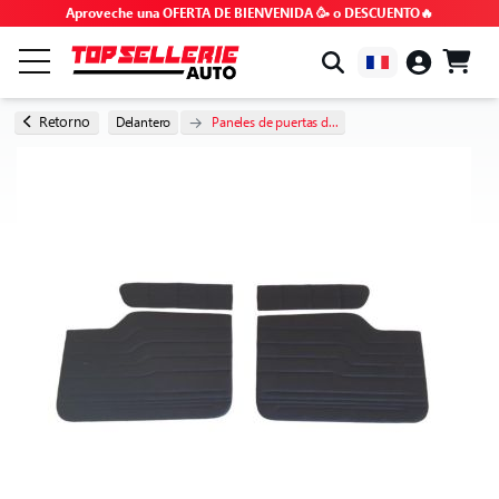
Aproveche una OFERTA DE BIENVENIDA 🥳 o DESCUENTO🔥
POR MARCA Y MODELO
Retorno
Delantero
Paneles de puertas d...
TODOS LOS PRODUCTOS
OFERTAS ESPECIALES
CÓDIGOS PROMOCIONALES
CONSEJOS Y TUTORIALES
FAQ