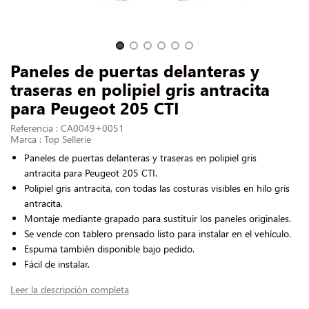
CONTACTARNOS
Slide 1 of 6
Paneles de puertas delanteras y
traseras en polipiel gris antracita
para Peugeot 205 CTI
Referencia : CA0049+0051
Marca : Top Sellerie
Paneles de puertas delanteras y traseras
en polipiel
gris
antracita
para Peugeot 205 CTI
.
Polipiel gris antracita, con todas las costuras visibles en hilo gris
antracita.
Montaje mediante grapado para sustituir los paneles originales.
Se vende con tablero prensado listo para instalar en el vehículo.
Espuma también disponible bajo pedido.
Fácil de instalar.
Leer la descripción completa