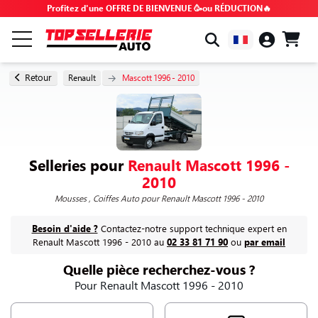
Profitez d'une OFFRE DE BIENVENUE 🥳ou RÉDUCTION🔥
PAR MARQUE & MODÈLE
Retour
Renault
Mascott 1996 - 2010
TOUS LES PRODUITS
BONS PLANS
Selleries pour
Renault Mascott 1996 -
2010
CODES PROMO
Mousses ,
Coiffes Auto
pour Renault Mascott 1996 - 2010
Besoin d'aide ?
Contactez-notre support technique expert en
CONSEILS & TUTOS
Renault Mascott 1996 - 2010 au
02 33 81 71 90
ou
par email
Quelle pièce recherchez-vous ?
FAQ
Pour Renault Mascott 1996 - 2010