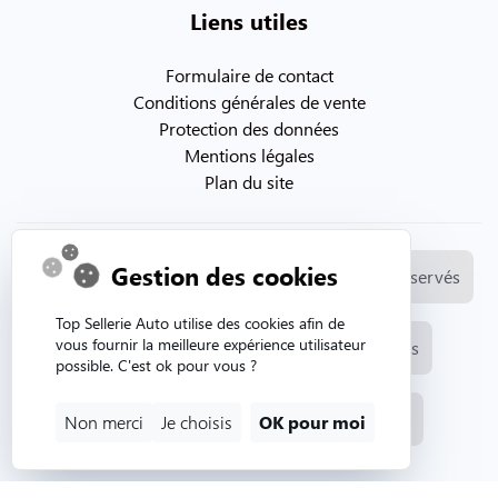
Liens utiles
Formulaire de contact
Conditions générales de vente
Protection des données
Mentions légales
Plan du site
Gestion des cookies
© Copyright 2026. Topsellerieauto Tous droits réservés
Top Sellerie Auto utilise des cookies afin de
vous fournir la meilleure expérience utilisateur
Fabrication et vente de selleries automobiles
possible. C'est ok pour vous ?
Site internet créé par l'agence web Aurion
Non merci
Je choisis
OK pour moi