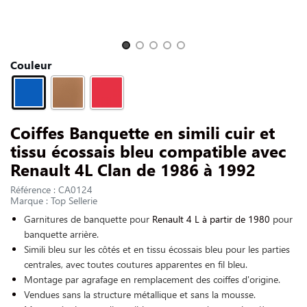
NOUS CONTACTER
Slide 1 of 5
Couleur
Coiffes Banquette en simili cuir et
tissu écossais bleu compatible avec
Renault 4L Clan de 1986 à 1992
Référence : CA0124
Marque : Top Sellerie
Garnitures de banquette pour
Renault 4 L à partir de 1980
pour
banquette arrière.
Simili bleu sur les côtés et en tissu écossais bleu pour les parties
centrales, avec toutes coutures apparentes en fil bleu.
Montage par agrafage en remplacement des coiffes d'origine.
Vendues sans la structure métallique et sans la mousse.