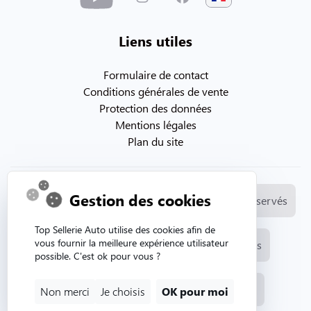
Liens utiles
Formulaire de contact
Conditions générales de vente
Protection des données
Mentions légales
Plan du site
Gestion des cookies
© Copyright 2026. Topsellerieauto Tous droits réservés
Top Sellerie Auto utilise des cookies afin de
vous fournir la meilleure expérience utilisateur
Fabrication et vente de selleries automobiles
possible. C'est ok pour vous ?
Site internet créé par l'agence web Aurion
Non merci
Je choisis
OK pour moi