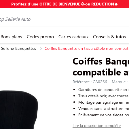
Profitez d'une OFFRE DE BIENVENUE 🥳ou RÉDUCTION🔥
Bons plans
Codes promo
Cartes cadeaux
Conseils & tutos
Sellerie Banquettes
Coiffes Banquette en tissu côtelé noir compat
Coiffes Banqu
compatible a
Référence : CA0266
Marque : 
Garnitures de banquette arr
Tissu côtelé noir, avec toutes
Montage par agrafage en rem
Vendues sans la structure mé
Enlèvement de vos sièges po
Lire la description complète