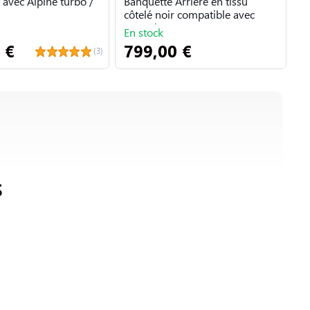
 avec Alpine turbo /
Banquette Arrière en tissu
d
côtelé noir compatible avec
Renault 5 A...
En stock
E
 €
799,00 €
4
(3)
S