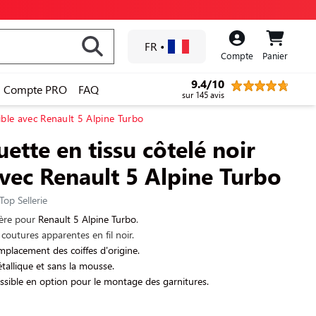
FR
•
Compte
Panier
9.4/10
Compte PRO
FAQ
sur 145 avis
ible avec Renault 5 Alpine Turbo
ette en tissu côtelé noir
vec Renault 5 Alpine Turbo
Top Sellerie
ière pour
Renault 5 Alpine Turbo
.
 coutures apparentes en fil noir.
placement des coiffes d'origine.
tallique et sans la mousse.
ssible en option pour le montage des garnitures.