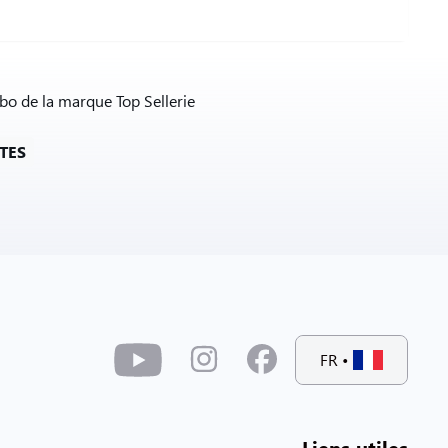
rbo de la marque Top Sellerie
TES
FR
•
Liens utiles