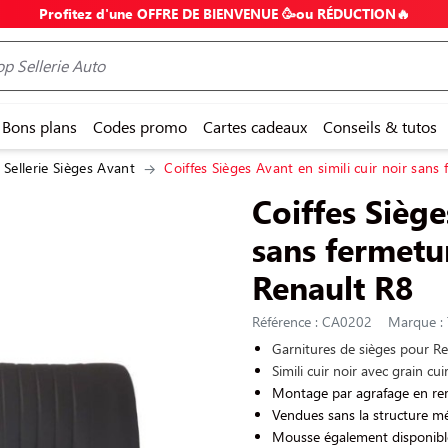
Profitez d'une OFFRE DE BIENVENUE 🥳ou RÉDUCTION🔥
Bons plans
Codes promo
Cartes cadeaux
Conseils & tutos
Sellerie Sièges Avant
Coiffes Sièges Avant en simili cuir noir sans 
Coiffes Siège
sans fermetu
Renault R8
Référence : CA0202
Marque : 
Garnitures de sièges pour Re
Simili cuir noir avec grain cu
Montage par agrafage en rem
Vendues sans la structure mé
Mousse également disponib