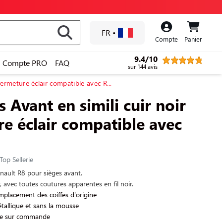
FR
•
Compte
Panier
9.4/10
Compte PRO
FAQ
sur 144 avis
fermeture éclair compatible avec R...
s Avant en simili cuir noir
re éclair compatible avec
Top Sellerie
nault R8 pour sièges avant.
ir, avec toutes coutures apparentes en fil noir.
placement des coiffes d'origine
tallique et sans la mousse
le sur commande