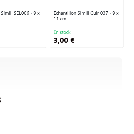
 Simili SEL006 - 9 x
Échantillon Simili Cuir 037 - 9 x
É
11 cm
1
En stock
E
3,00 €
3
S