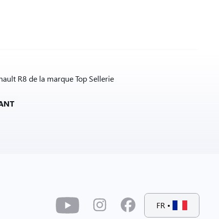
enault R8 de la marque Top Sellerie
VANT
FR
•