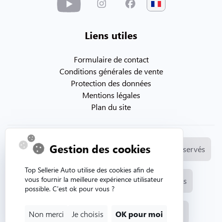
Liens utiles
Formulaire de contact
Conditions générales de vente
Protection des données
Mentions légales
Plan du site
Gestion des cookies
© Copyright 2026. Topsellerieauto Tous droits réservés
Top Sellerie Auto utilise des cookies afin de
vous fournir la meilleure expérience utilisateur
Fabrication et vente de selleries automobiles
possible. C'est ok pour vous ?
Site internet créé par l'agence web Aurion
Non merci
Je choisis
OK pour moi