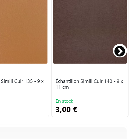
 Simili Cuir 135 - 9 x
Échantillon Simili Cuir 140 - 9 x
É
11 cm
1
En stock
E
3,00 €
3