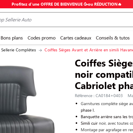
Profitez d'une OFFRE DE BIENVENUE 🥳ou RÉDUCTION🔥
Bons plans
Codes promo
Cartes cadeaux
Conseils & tutos
Sellerie Complètes
Coiffes Sièges Avant et Arrière en simili Hava
Coiffes Siège
noir compati
Cabriolet pha
Référence : CA0184+0403
Ma
Garnitures complète siège a
phase I
.
Banquette arrière sans les tr
Simili cuir
noir, avec toutes c
Montage par agrafage en rem