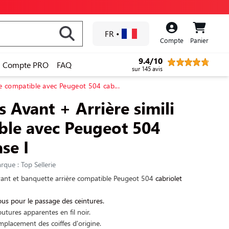
FR
•
Compte
Panier
9.4/10
Compte PRO
FAQ
sur 145 avis
ne compatible avec Peugeot 504 cab...
s Avant + Arrière simili
ble avec Peugeot 504
se I
rque : Top Sellerie
vant et banquette arrière compatible Peugeot 504
cabriolet
ous pour le passage des ceintures.
outures apparentes en fil noir.
placement des coiffes d'origine.