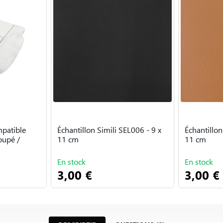
mpatible
Échantillon Simili SEL006 - 9 x
Échantillon
oupé /
11 cm
11 cm
En stock
En stock
3,00 €
3,00 €