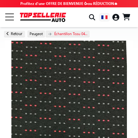
Profitez d'une OFFRE DE BIENVENUE 🥳ou RÉDUCTION🔥
PAR MARQUE & MODÈLE
Retour
Peugeot
Échantillon Tissu 04...
TOUS LES PRODUITS
BONS PLANS
CODES PROMO
CONSEILS & TUTOS
FAQ