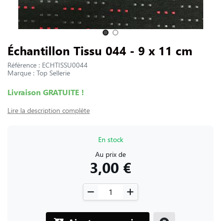
NOUS CONTACTER
Slide 1 of 2
Échantillon Tissu 044 - 9 x 11 cm
Référence : ECHTISSU0044
Marque : Top Sellerie
Livraison GRATUITE !
Lire la description complète
En stock
Au prix de
3,00 €