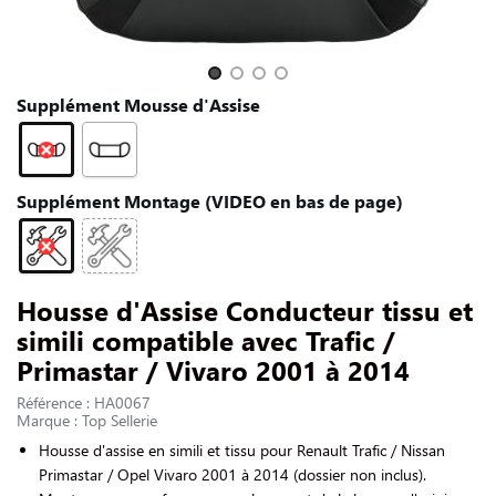
NOUS CONTACTER
Slide 1 of 4
Supplément Mousse d'Assise
Supplément Montage (VIDEO en bas de page)
Housse d'Assise Conducteur tissu et
simili compatible avec Trafic /
Primastar / Vivaro 2001 à 2014
Référence : HA0067
Marque : Top Sellerie
Housse d'assise en simili et tissu pour Renault Trafic / Nissan
Primastar / Opel Vivaro 2001 à 2014 (dossier non inclus).