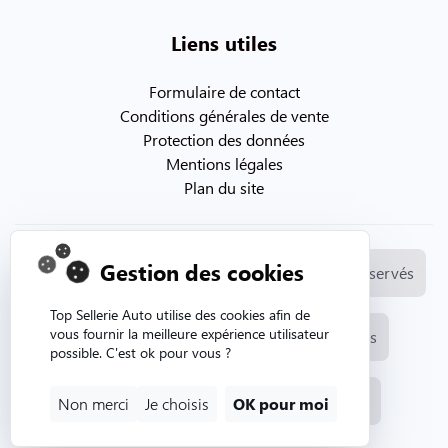
Liens utiles
Formulaire de contact
Conditions générales de vente
Protection des données
Mentions légales
Plan du site
Gestion des cookies
© Copyright 2026. Topsellerieauto Tous droits réservés
Top Sellerie Auto utilise des cookies afin de
vous fournir la meilleure expérience utilisateur
Fabrication et vente de selleries automobiles
possible. C'est ok pour vous ?
Site internet créé par l'agence web Aurion
Non merci
Je choisis
OK pour moi