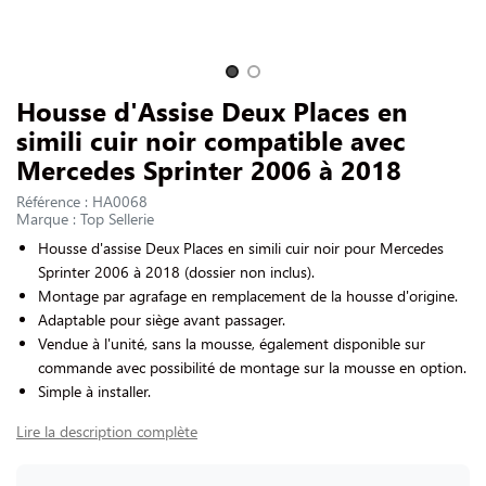
NOUS CONTACTER
Slide 1 of 2
Housse d'Assise Deux Places en
simili cuir noir compatible avec
Mercedes Sprinter 2006 à 2018
Référence : HA0068
Marque : Top Sellerie
Housse d'assise Deux Places en simili cuir noir pour Mercedes
Sprinter 2006 à 2018 (dossier non inclus).
Montage par agrafage en remplacement de la housse d'origine.
Adaptable pour siège avant passager.
Vendue à l'unité, sans la mousse, également disponible sur
commande avec possibilité de montage sur la mousse en option.
Simple à installer.
Lire la description complète