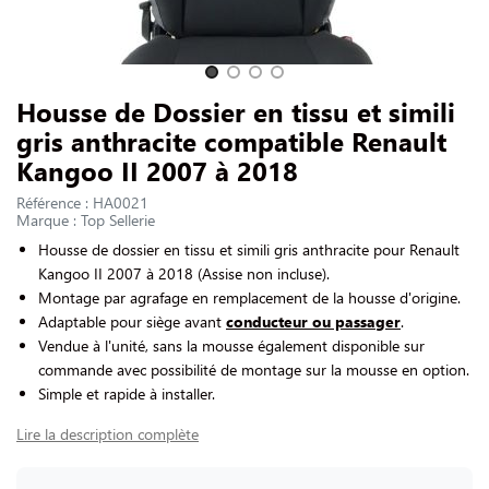
NOUS CONTACTER
Slide 1 of 4
Housse de Dossier en tissu et simili
gris anthracite compatible Renault
Kangoo II 2007 à 2018
Référence : HA0021
Marque : Top Sellerie
Housse de dossier en tissu et simili gris anthracite pour Renault
Kangoo II 2007 à 2018 (Assise non incluse).
Montage par agrafage en remplacement de la housse d'origine.
Adaptable pour siège avant
conducteur ou passager
.
Vendue à l'unité, sans la mousse également disponible sur
commande avec possibilité de montage sur la mousse en option.
Simple et rapide à installer.
Lire la description complète