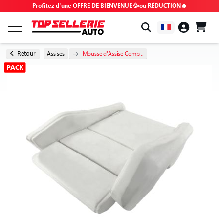
Profitez d'une OFFRE DE BIENVENUE 🥳ou RÉDUCTION🔥
PAR MARQUE & MODÈLE
Retour
Assises
Mousse d'Assise Comp...
PACK
TOUS LES PRODUITS
BONS PLANS
CODES PROMO
CONSEILS & TUTOS
FAQ