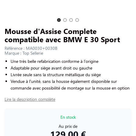
NOUS CONTACTER
Slide 1 of 4
Mousse d'Assise Complete
compatible avec BMW E 30 Sport
Référence : MA0030+0030B
Marque : Top Sellerie
Une très belle refabrication conforme à l'origine
Adaptable pour siège avant droit ou gauche
Livrée seule sans la structure métallique du siège
Vendue à l'unité, sans la housse également disponible sur
commande avec possibilité de montage sur la mousse en option
Lire la description complète
En stock
Au prix de
129,00 €