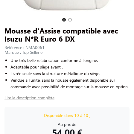
NOUS CONTACTER
Slide 1 of 2
Mousse d'Assise compatible avec
Isuzu N*R Euro 6 DX
Référence : NMA0061
Marque : Top Sellerie
Une très belle refabrication conforme à l'origine.
Adaptable pour siège avant .
Livrée seule sans la structure métallique du siège.
Vendue à l'unité, sans la housse également disponible sur
commande avec possibilité de montage sur la mousse en option.
Lire la description complète
Disponible dans 10 à 10 j
Au prix de
54,00 €