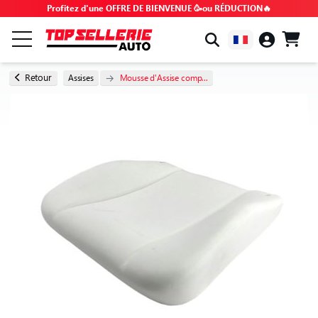
Profitez d'une OFFRE DE BIENVENUE 🥳ou RÉDUCTION🔥
PAR MARQUE & MODÈLE
Retour
Assises
Mousse d'Assise comp...
TOUS LES PRODUITS
BONS PLANS
CODES PROMO
CONSEILS & TUTOS
FAQ