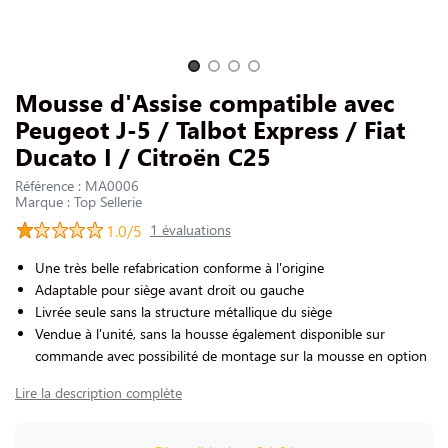
NOUS CONTACTER
Slide 1 of 4
Mousse d'Assise compatible avec
Peugeot J-5 / Talbot Express / Fiat
Ducato I / Citroën C25
Référence : MA0006
Marque : Top Sellerie
1.0/5
1 évaluations
Une très belle refabrication conforme à l'origine
Adaptable pour siège avant droit ou gauche
Livrée seule sans la structure métallique du siège
Vendue à l'unité, sans la housse également disponible sur
commande avec possibilité de montage sur la mousse en option
Lire la description complète