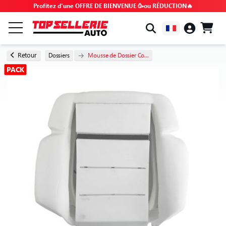
Profitez d'une OFFRE DE BIENVENUE 🥳ou RÉDUCTION🔥
PAR MARQUE & MODÈLE
Retour
Dossiers
Mousse de Dossier Co...
PACK
TOUS LES PRODUITS
BONS PLANS
CODES PROMO
CONSEILS & TUTOS
FAQ