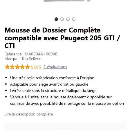
NOUS CONTACTER
Slide 1 of 4
Mousse de Dossier Complète
compatible avec Peugeot 205 GTI /
CTI
Référence : MA0004A+0004B
Marque : Top Sellerie
5.0/5
2 évaluations
Une très belle refabrication conforme à l'origine
Adaptable pour siège avant droit ou gauche
Livrée seule sans la structure métallique du siège
Vendue à l'unité, sans la housse également disponible sur
commande avec possibilité de montage sur la mousse en option
Lire la description complète