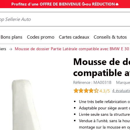
Profitez d'une OFFRE DE BIENVENUE 🥳ou RÉDUCTION🔥
Bons plans
Codes promo
Cartes cadeaux
Conseils & tutos
iers
Mousse de dossier Partie Latérale compatible avec BMW E 30
Mousse de do
compatible 
Référence : MA0031B
Marque 
4.3/5
4 évaluat
Une très belle refabrication 
Adaptable pour siège avant 
Livrée seule sans la structur
Vendue à l'unité, sans la ho
montage sur la mousse en o