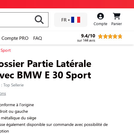
FR
•
Compte
Panier
9.4/10
Compte PRO
FAQ
sur 144 avis
 Sport
ssier Partie Latérale
avec BMW E 30 Sport
: Top Sellerie
ions
conforme à l'origine
droit ou gauche
e métallique du siège
usse également disponible sur commande avec possibilité de
ption