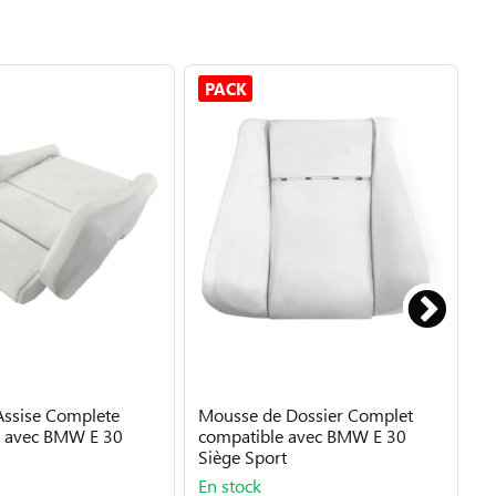
PACK
Assise Complete
Mousse de Dossier Complet
M
e avec BMW E 30
compatible avec BMW E 30
A
Siège Sport
a
En stock
E