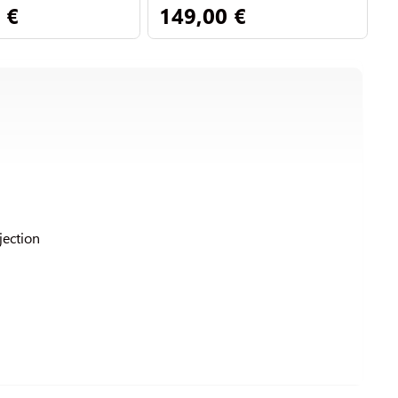
 €
149,00 €
2
jection