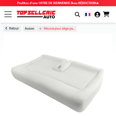
Profitez d'une OFFRE DE BIENVENUE 🥳ou RÉDUCTION🔥
PAR MARQUE & MODÈLE
Retour
Assises
Mousse pour siège pa...
TOUS LES PRODUITS
BONS PLANS
CODES PROMO
CONSEILS & TUTOS
FAQ